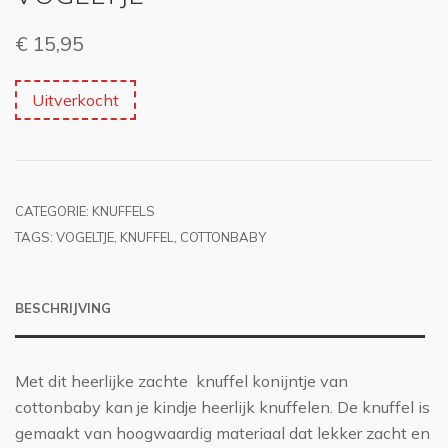
€
15,95
Uitverkocht
CATEGORIE:
KNUFFELS
TAGS:
VOGELTJE
,
KNUFFEL
,
COTTONBABY
BESCHRIJVING
Met dit heerlijke zachte knuffel konijntje van
cottonbaby kan je kindje heerlijk knuffelen. De knuffel is
gemaakt van hoogwaardig materiaal dat lekker zacht en