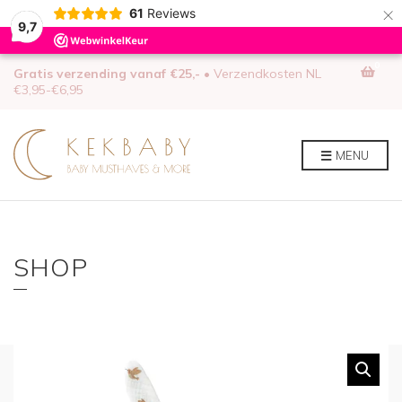
×
61
Reviews
9,7
0
Gratis verzending vanaf €25,-
• Verzendkosten NL
€3,95-€6,95
MENU
SHOP