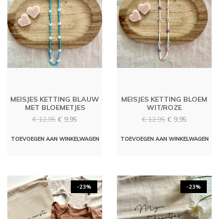
MEISJES KETTING BLAUW
MEISJES KETTING BLOEM
MET BLOEMETJES
WIT/ROZE
Oorspronkelijke
Huidige
Oorspronkelijke
Huidige
€
12,95
€
9,95
€
12,95
€
9,95
prijs
prijs
prijs
prijs
was:
is:
was:
is:
TOEVOEGEN AAN WINKELWAGEN
TOEVOEGEN AAN WINKELWAGEN
€ 12,95.
€ 9,95.
€ 12,95.
€ 9,95.
-23%
-23%