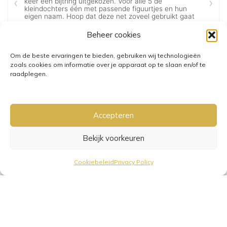
Beheer cookies
Om de beste ervaringen te bieden, gebruiken wij technologieën
zoals cookies om informatie over je apparaat op te slaan en/of te
raadplegen.
Accepteren
Bekijk voorkeuren
GRATIS VERZENDING VANAF €25,-
• VERZENDKOSTEN NL €3,95-
Cookiebeleid
Privacy Policy
€6,95