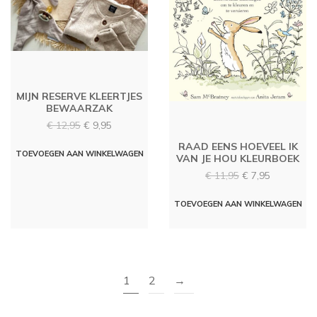
MIJN RESERVE KLEERTJES
BEWAARZAK
Oorspronkelijke
Huidige
€
12,95
€
9,95
prijs
prijs
RAAD EENS HOEVEEL IK
was:
is:
TOEVOEGEN AAN WINKELWAGEN
VAN JE HOU KLEURBOEK
€ 12,95.
€ 9,95.
Oorspronkelijke
Huidige
€
11,95
€
7,95
prijs
prijs
was:
is:
TOEVOEGEN AAN WINKELWAGEN
€ 11,95.
€ 7,95.
1
2
→