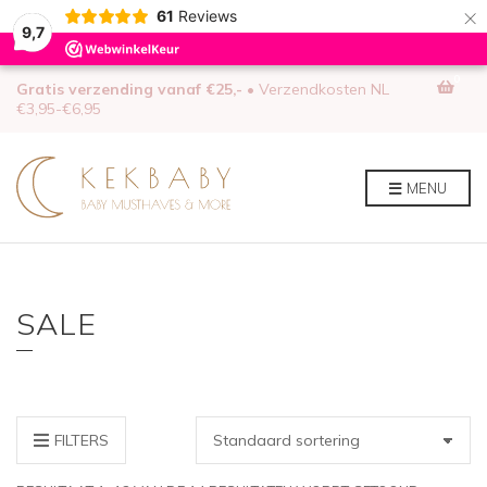
×
61
Reviews
9,7
0
Gratis verzending vanaf €25,-
• Verzendkosten NL
€3,95-€6,95
MENU
SALE
FILTERS