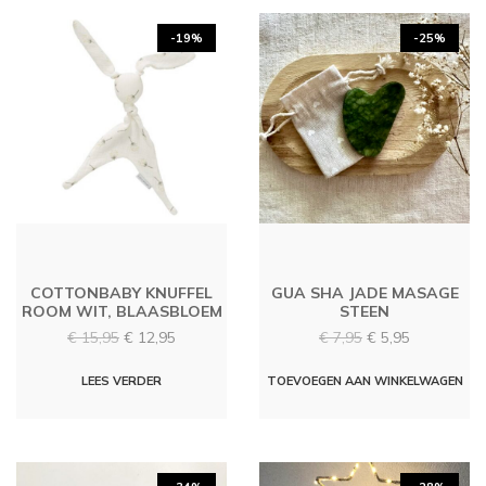
-19%
-25%
COTTONBABY KNUFFEL
GUA SHA JADE MASAGE
ROOM WIT, BLAASBLOEM
STEEN
Oorspronkelijke
Huidige
Oorspronkelijke
Huidige
€
15,95
€
12,95
€
7,95
€
5,95
prijs
prijs
prijs
prijs
was:
is:
was:
is:
LEES VERDER
TOEVOEGEN AAN WINKELWAGEN
€ 15,95.
€ 12,95.
€ 7,95.
€ 5,95.