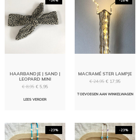
-34%
-28%
HAARBANDJE | SAND |
MACRAMÉ STER LAMPJE
LEOPARD MINI
Oorspronkelijke
Huidige
€
24,95
€
17,95
Oorspronkelijke
Huidige
€
8,95
€
5,95
prijs
prijs
prijs
prijs
was:
is:
TOEVOEGEN AAN WINKELWAGEN
was:
is:
LEES VERDER
€ 24,95.
€ 17,95.
€ 8,95.
€ 5,95.
-23%
-23%