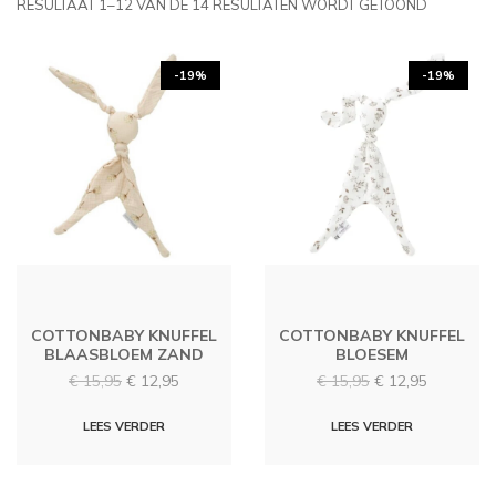
RESULTAAT 1–12 VAN DE 14 RESULTATEN WORDT GETOOND
-19%
-19%
COTTONBABY KNUFFEL
COTTONBABY KNUFFEL
BLAASBLOEM ZAND
BLOESEM
Oorspronkelijke
Huidige
Oorspronkelijke
Huidige
€
15,95
€
12,95
€
15,95
€
12,95
prijs
prijs
prijs
prijs
was:
is:
was:
is:
LEES VERDER
LEES VERDER
€ 15,95.
€ 12,95.
€ 15,95.
€ 12,95.