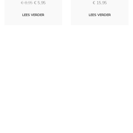
Oorspronkelijke
Huidige
€
8,95
€
5,95
€
15,95
prijs
prijs
was:
is:
LEES VERDER
LEES VERDER
€ 8,95.
€ 5,95.