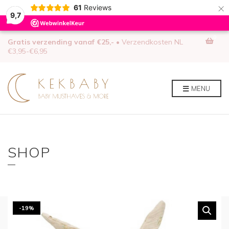
×
61
Reviews
9,7
0
Gratis verzending vanaf €25,-
• Verzendkosten NL
€3,95-€6,95
MENU
SHOP
-19%