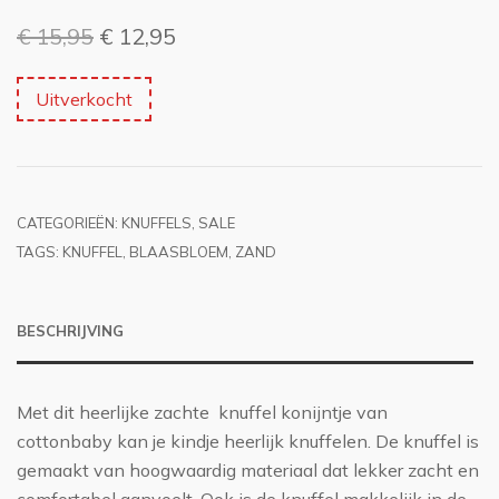
Oorspronkelijke
Huidige
€
15,95
€
12,95
prijs
prijs
Uitverkocht
was:
is:
€ 15,95.
€ 12,95.
CATEGORIEËN:
KNUFFELS
,
SALE
TAGS:
KNUFFEL
,
BLAASBLOEM
,
ZAND
BESCHRIJVING
Met dit heerlijke zachte knuffel konijntje van
cottonbaby kan je kindje heerlijk knuffelen. De knuffel is
gemaakt van hoogwaardig materiaal dat lekker zacht en