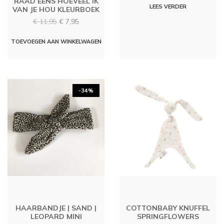
RAAD EENS HOEVEEL IK
LEES VERDER
VAN JE HOU KLEURBOEK
Oorspronkelijke
Huidige
€
11,95
€
7,95
prijs
prijs
was:
is:
TOEVOEGEN AAN WINKELWAGEN
€ 11,95.
€ 7,95.
-34%
HAARBANDJE | SAND |
COTTONBABY KNUFFEL
LEOPARD MINI
SPRINGFLOWERS