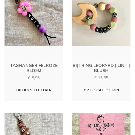
TASHANGER FELROZE
BIJTRING LEOPARD | LINT |
BLOEM
BLUSH
€
8,95
€
15,95
Dit
OPTIES SELECTEREN
OPTIES SELECTEREN
produc
heeft
meerd
variati
Deze