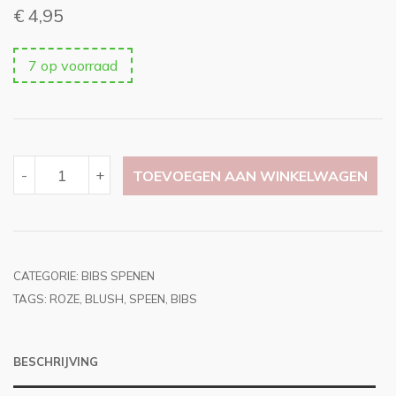
€
4,95
7 op voorraad
BIBS
-
+
TOEVOEGEN AAN WINKELWAGEN
BOHEME
BLUSH
MAAT
1
AANTAL
CATEGORIE:
BIBS SPENEN
TAGS:
ROZE
,
BLUSH
,
SPEEN
,
BIBS
BESCHRIJVING