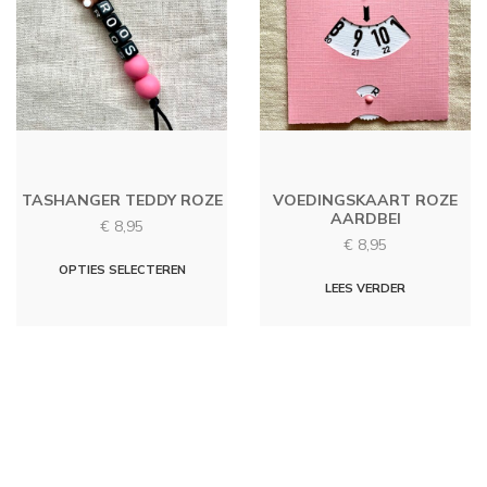
optie
kan
gekoz
worde
op
de
produc
TASHANGER TEDDY ROZE
VOEDINGSKAART ROZE
AARDBEI
€
8,95
€
8,95
OPTIES SELECTEREN
LEES VERDER