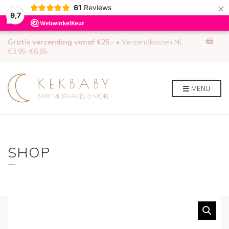
×
61
Reviews
9,7
0
Gratis verzending vanaf €25,-
• Verzendkosten NL
€3,95-€6,95
MENU
SHOP