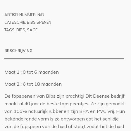
MAAT
1
OF
2
ARTIKELNUMMER:
N/B
AANTAL
CATEGORIE:
BIBS SPENEN
TAGS:
BIBS
,
SAGE
BESCHRIJVING
Maat 1 : 0 tot 6 maanden
Maat 2 : 6 tot 18 maanden
De fopspenen van Bibs zijn prachtig! Dit Deense bedrijf
maakt al 40 jaar de beste fopspeentjes. Ze zijn gemaakt
van 100% natuurlijk rubber en zijn BPA en PVC vrij. Hun
bekende ronde vorm is zo ontworpen dat het schildje
van de fopspeen van de huid af staa,t zodat het de huid