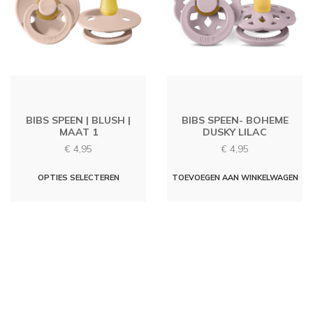
gekozen
worden
op
de
productpagina
BIBS SPEEN | BLUSH |
BIBS SPEEN- BOHEME
MAAT 1
DUSKY LILAC
€
4,95
€
4,95
Dit
OPTIES SELECTEREN
TOEVOEGEN AAN WINKELWAGEN
product
heeft
meerdere
variaties.
Deze
optie
kan