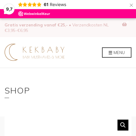
×
61
Reviews
9,7
0
Gratis verzending vanaf €25,-
• Verzendkosten NL
€3,95-€6,95
MENU
SHOP