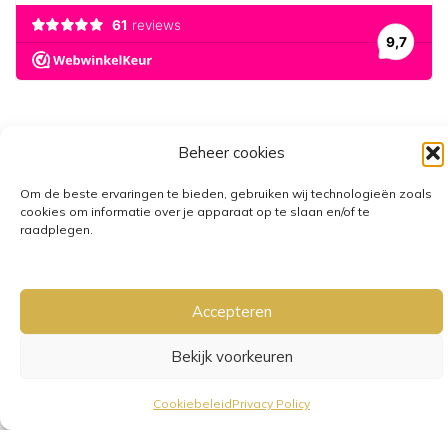
Beheer cookies
Om de beste ervaringen te bieden, gebruiken wij technologieën zoals
cookies om informatie over je apparaat op te slaan en/of te
GRATIS VERZENDING VANAF €25,-
• VERZENDKOSTEN NL €3,95-
raadplegen.
€6,95
Accepteren
Bekijk voorkeuren
Cookiebeleid
Privacy Policy