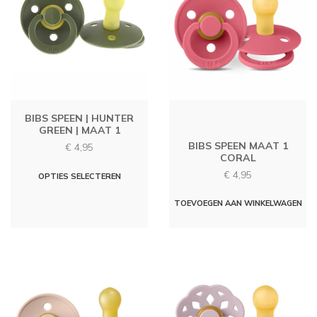
BIBS SPEEN | HUNTER
GREEN | MAAT 1
BIBS SPEEN MAAT 1
€
4,95
CORAL
Dit
€
4,95
OPTIES SELECTEREN
product
TOEVOEGEN AAN WINKELWAGEN
heeft
meerdere
variaties.
Deze
optie
kan