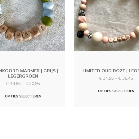
NKOORD MARMER | GRIJS |
LIMITED OUD ROZE | LE
LEGERGROEN
Pri
€
34,95
-
€
36,45
Prijsklasse:
€
18,95
-
€
20,95
€ 
€ 18,95
D
tot
OPTIES SELECTEREN
Dit
tot
OPTIES SELECTEREN
€ 
p
€ 20,95
product
h
heeft
m
meerdere
v
variaties.
D
Deze
o