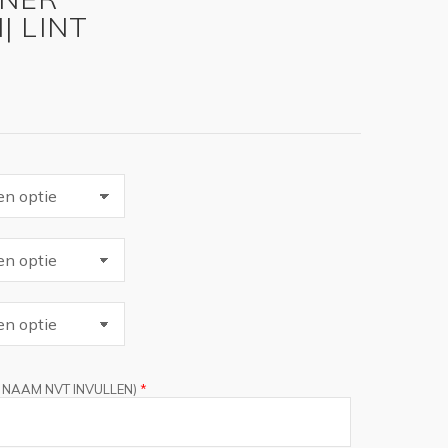
 LINT
sklasse:
4,95
6,95
 NAAM NVT INVULLEN)
*