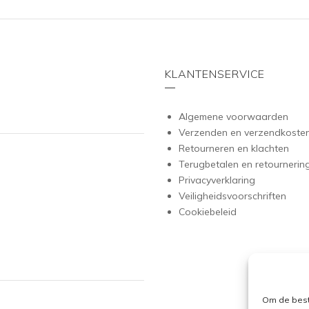
optie
k
kan
g
gekozen
w
worden
o
KLANTENSERVICE
op
d
de
p
Algemene voorwaarden
productpagina
Verzenden en verzendkoste
Retourneren en klachten
Terugbetalen en retournerin
Privacyverklaring
Veiligheidsvoorschriften
Cookiebeleid
Om de best