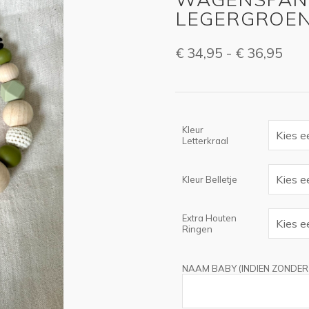
LEGERGROEN|
Prij
€
34,95
-
€
36,95
€ 3
tot
€ 3
Kleur
Letterkraal
Kleur Belletje
Extra Houten
Ringen
NAAM BABY (INDIEN ZONDER