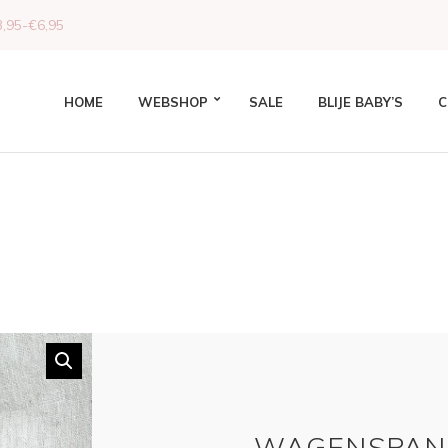
,95-€6,95
HOME
WEBSHOP
SALE
BLIJE BABY’S
C
WAGENSPAN