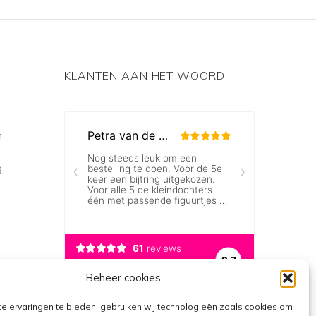
an
kan
ekozen
gekozen
orden
worden
p
op
KLANTEN AAN HET WOORD
e
de
roductpagina
productpagina
n
g
Beheer cookies
e ervaringen te bieden, gebruiken wij technologieën zoals cookies om