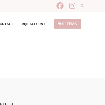
Expand produ
0 ITEMS
ONTACT
MIJN ACCOUNT
NER