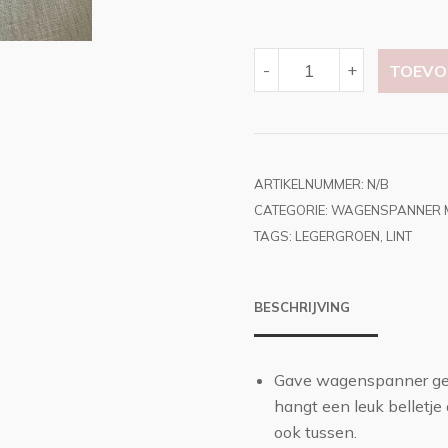
WAGENSPANNER
-
+
TOEVO
LEGERGROEN|
LINT
AANTAL
ARTIKELNUMMER:
N/B
CATEGORIE:
WAGENSPANNER 
TAGS:
LEGERGROEN
,
LINT
BESCHRIJVING
Gave wagenspanner gem
hangt een leuk belletje 
ook tussen.