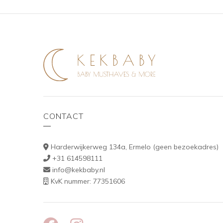
kan
gekozen
worden
op
de
productpagina
CONTACT
Harderwijkerweg 134a, Ermelo (geen bezoekadres)
+31 614598111
info@kekbaby.nl
KvK nummer: 77351606