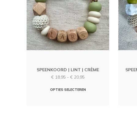
SPEENKOORD | LINT | CRÈME
SPEE
Prijsklasse:
€
18,95
-
€
20,95
€ 18,95
Dit
tot
OPTIES SELECTEREN
€ 20,95
product
heeft
meerdere
variaties.
Deze
optie