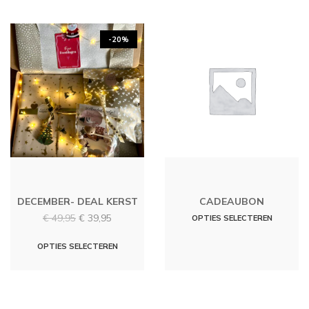
heeft
meerd
-20%
variati
Deze
optie
kan
gekoz
worde
op
de
produc
DECEMBER- DEAL KERST
CADEAUBON
Oorspronkelijke
Huidige
€
49,95
€
39,95
OPTIES SELECTEREN
prijs
prijs
was:
is:
OPTIES SELECTEREN
€ 49,95.
€ 39,95.