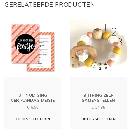
GERELATEERDE PRODUCTEN
UITNODIGING
BIJTRING ZELF
VERJAARDAG MEISJE
SAMENSTELLEN
€
6,95
€
14,95
Dit
OPTIES SELECTEREN
OPTIES SELECTEREN
produc