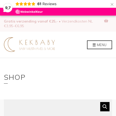
×
61
Reviews
9,7
0
Gratis verzending vanaf €25,-
• Verzendkosten NL
€3,95-€6,95
MENU
SHOP