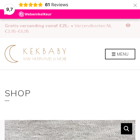
×
61
Reviews
9,7
0
Gratis verzending vanaf €25,-
• Verzendkosten NL
€3,95-€6,95
MENU
SHOP