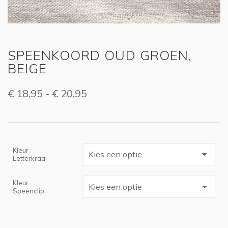
SPEENKOORD OUD GROEN,
BEIGE
Prijsklasse:
€
18,95
-
€
20,95
€ 18,95
tot
€ 20,95
Kleur
Letterkraal
Kleur
Speenclip