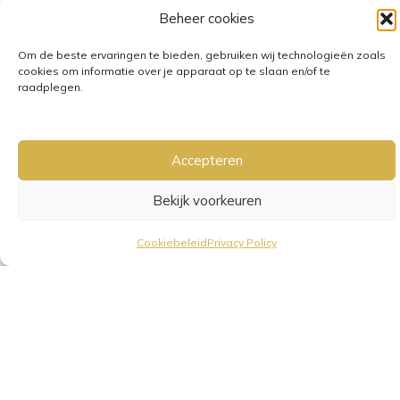
Beheer cookies
Om de beste ervaringen te bieden, gebruiken wij technologieën zoals
cookies om informatie over je apparaat op te slaan en/of te
raadplegen.
GRATIS VERZENDING VANAF €25,-
• VERZENDKOSTEN NL €3,95-
€6,95
Accepteren
Bekijk voorkeuren
Cookiebeleid
Privacy Policy