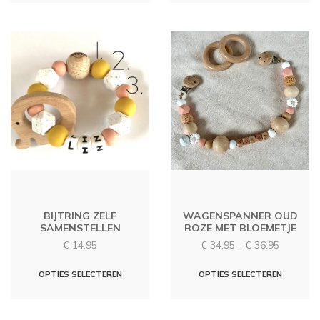
heeft
heeft
meerd
meerdere
variati
variaties.
Deze
Deze
optie
optie
kan
kan
gekoz
gekozen
worde
worden
op
op
de
de
produc
productpagina
BIJTRING ZELF
WAGENSPANNER OUD
SAMENSTELLEN
ROZE MET BLOEMETJE
Prijsklas
€
14,95
€
34,95
-
€
36,95
€ 34,95
Dit
Dit
tot
OPTIES SELECTEREN
OPTIES SELECTEREN
€ 36,95
product
produc
heeft
heeft