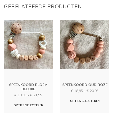
GERELATEERDE PRODUCTEN
SPEENKOORD BLOEM
SPEENKOORD OUD ROZE
DELUXE
Prijsklas
€
18,95
-
€
20,95
Prijsklasse:
€
19,95
-
€
21,95
€ 18,95
€ 19,95
Dit
tot
OPTIES SELECTEREN
Dit
tot
OPTIES SELECTEREN
€ 20,95
produc
€ 21,95
product