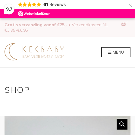
×
61
Reviews
9,7
0
Gratis verzending vanaf €25,-
• Verzendkosten NL
€3,95-€6,95
MENU
SHOP