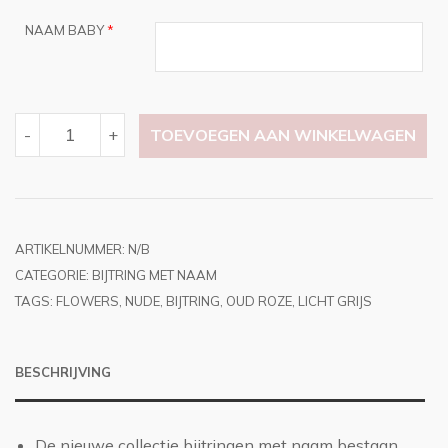
NAAM BABY
*
BIJTRING
-
+
TOEVOEGEN AAN WINKELWAGEN
OUD
ROZE
|
FLOWERS
|
LICHT
GRIJS
|
ARTIKELNUMMER:
N/B
NUDE
CATEGORIE:
BIJTRING MET NAAM
AANTAL
TAGS:
FLOWERS
,
NUDE
,
BIJTRING
,
OUD ROZE
,
LICHT GRIJS
BESCHRIJVING
De nieuwe collectie bijtringen met naam bestaan