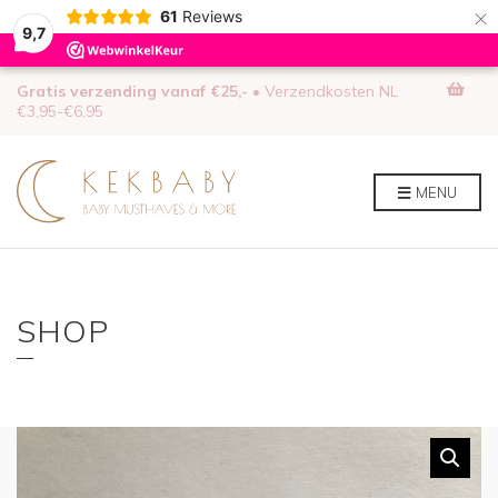
×
61
Reviews
9,7
0
Gratis verzending vanaf €25,-
• Verzendkosten NL
€3,95-€6,95
MENU
SHOP