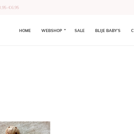
,95-€6,95
HOME
WEBSHOP
SALE
BLIJE BABY’S
C