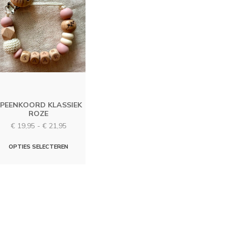
PEENKOORD KLASSIEK
ROZE
Prijsklasse:
€
19,95
-
€
21,95
€ 19,95
Dit
tot
OPTIES SELECTEREN
€ 21,95
product
heeft
meerdere
variaties.
Deze
optie