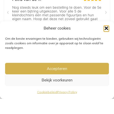
Beheer cookies
Om de beste ervaringen te bieden, gebruiken wij technologieën
zoals cookies om informatie over je apparaat op te slaan en/of te
raadplegen.
Accepteren
Bekijk voorkeuren
GRATIS VERZENDING VANAF €25,-
• VERZENDKOSTEN NL €3,95-
Cookiebeleid
Privacy Policy
€6,95