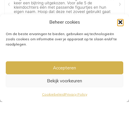
Beheer cookies
Om de beste ervaringen te bieden, gebruiken wij technologieën
zoals cookies om informatie over je apparaat op te slaan en/of te
raadplegen.
Accepteren
Bekijk voorkeuren
GRATIS VERZENDING VANAF €25,-
• VERZENDKOSTEN NL €3,95-
Cookiebeleid
Privacy Policy
€6,95