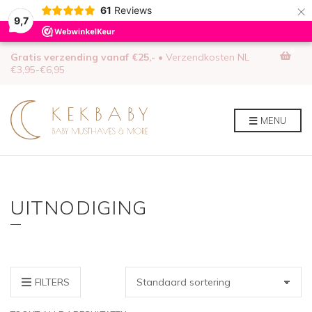
×
61
Reviews
9,7
0
Gratis verzending vanaf €25,-
• Verzendkosten NL
€3,95-€6,95
MENU
UITNODIGING
FILTERS