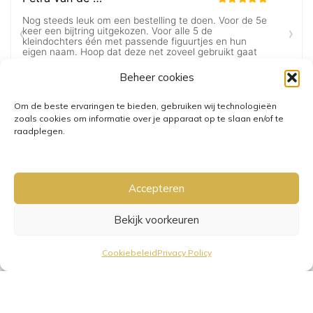
Beheer cookies
Om de beste ervaringen te bieden, gebruiken wij technologieën
zoals cookies om informatie over je apparaat op te slaan en/of te
raadplegen.
Accepteren
Bekijk voorkeuren
GRATIS VERZENDING VANAF €25,-
• VERZENDKOSTEN NL €3,95-
Cookiebeleid
Privacy Policy
€6,95