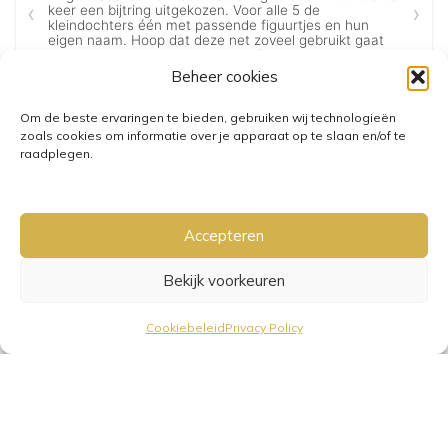
Beheer cookies
Om de beste ervaringen te bieden, gebruiken wij technologieën
zoals cookies om informatie over je apparaat op te slaan en/of te
raadplegen.
Accepteren
Bekijk voorkeuren
GRATIS VERZENDING VANAF €25,-
• VERZENDKOSTEN NL €3,95-
Cookiebeleid
Privacy Policy
€6,95