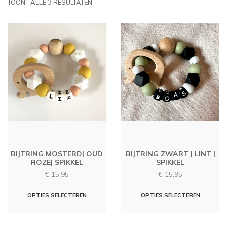
TOONT ALLE 3 RESULTATEN
BIJTRING MOSTERD| OUD
BIJTRING ZWART | LINT |
ROZE| SPIKKEL
SPIKKEL
€
15,95
€
15,95
Dit
Dit
OPTIES SELECTEREN
OPTIES SELECTEREN
product
produc
heeft
heeft