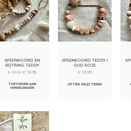
SPEENKOORD EN
SPEENKOORD TEDDY /
SP
BIJTRING TEDDY
OUD ROZE
Oorspronkelijke
Huidige
€
38,90
€
34,95
€
19,95
prijs
prijs
was:
is:
TOEVOEGEN AAN
OPTIES SELECTEREN
WINKELWAGEN
€ 38,90.
€ 34,95.