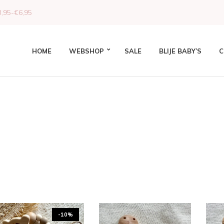
,95-€6,95
HOME
WEBSHOP
SALE
BLIJE BABY’S
C
-10%