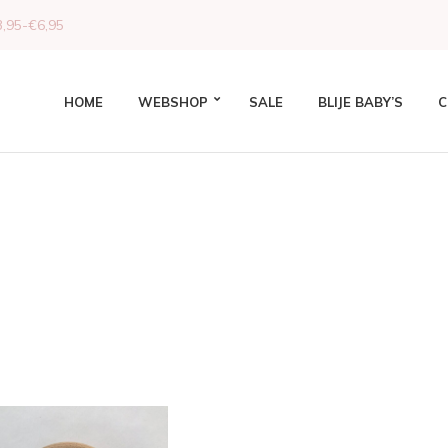
,95-€6,95
HOME
WEBSHOP
SALE
BLIJE BABY’S
C