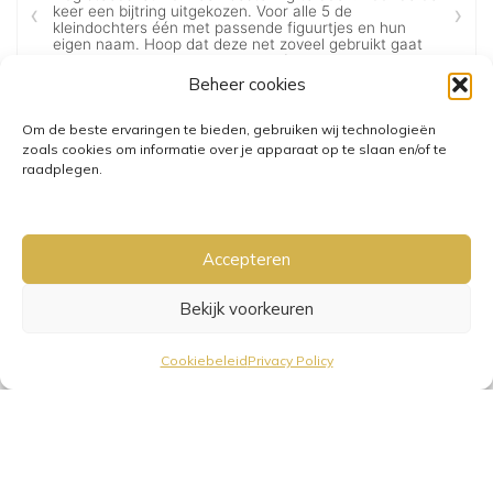
Beheer cookies
Om de beste ervaringen te bieden, gebruiken wij technologieën
zoals cookies om informatie over je apparaat op te slaan en/of te
raadplegen.
Accepteren
Bekijk voorkeuren
GRATIS VERZENDING VANAF €25,-
• VERZENDKOSTEN NL €3,95-
Cookiebeleid
Privacy Policy
€6,95