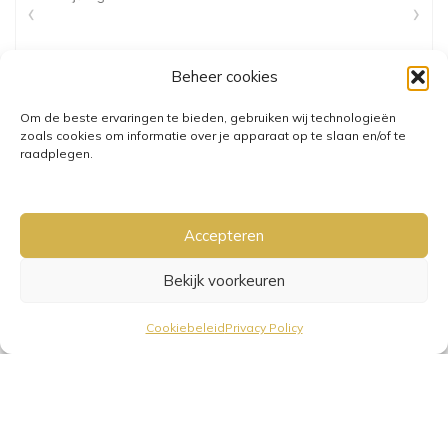
Beheer cookies
Om de beste ervaringen te bieden, gebruiken wij technologieën
zoals cookies om informatie over je apparaat op te slaan en/of te
raadplegen.
Accepteren
Bekijk voorkeuren
GRATIS VERZENDING VANAF €25,-
• VERZENDKOSTEN NL €3,95-
Cookiebeleid
Privacy Policy
€6,95