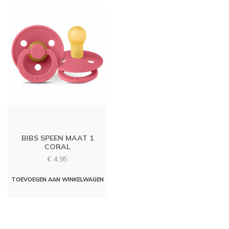
meerd
variati
Deze
optie
kan
gekoz
worde
op
de
produc
BIBS SPEEN MAAT 1
CORAL
€
4,95
TOEVOEGEN AAN WINKELWAGEN