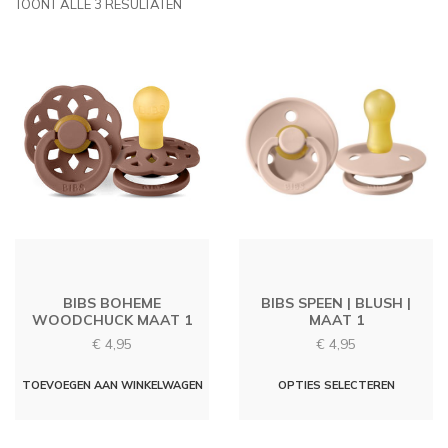
TOONT ALLE 3 RESULTATEN
BIBS BOHEME
BIBS SPEEN | BLUSH |
WOODCHUCK MAAT 1
MAAT 1
€
4,95
€
4,95
Dit
TOEVOEGEN AAN WINKELWAGEN
OPTIES SELECTEREN
produc
heeft