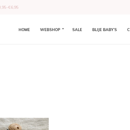
,95-€6,95
HOME
WEBSHOP
SALE
BLIJE BABY’S
C