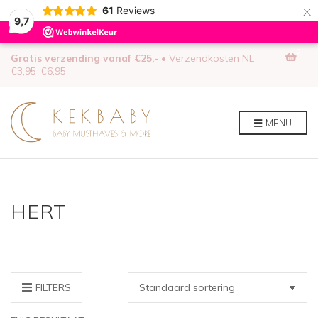
×
61
Reviews
9,7
0
Gratis verzending vanaf €25,-
• Verzendkosten NL
€3,95-€6,95
MENU
HERT
FILTERS