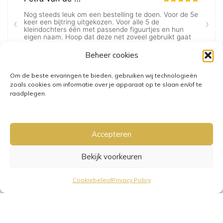
Beheer cookies
Om de beste ervaringen te bieden, gebruiken wij technologieën
zoals cookies om informatie over je apparaat op te slaan en/of te
raadplegen.
Accepteren
Bekijk voorkeuren
GRATIS VERZENDING VANAF €25,-
• VERZENDKOSTEN NL €3,95-
Cookiebeleid
Privacy Policy
€6,95