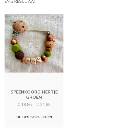
ENIG RESULTAAT
SPEENKOORD HERTJE
GROEN
Prijsklasse:
€
19,95
-
€
21,95
€ 19,95
Dit
tot
OPTIES SELECTEREN
€ 21,95
product
heeft