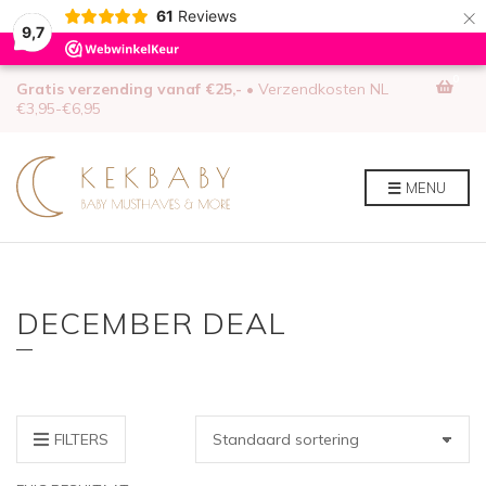
×
61
Reviews
9,7
0
Gratis verzending vanaf €25,-
• Verzendkosten NL
€3,95-€6,95
MENU
DECEMBER DEAL
FILTERS