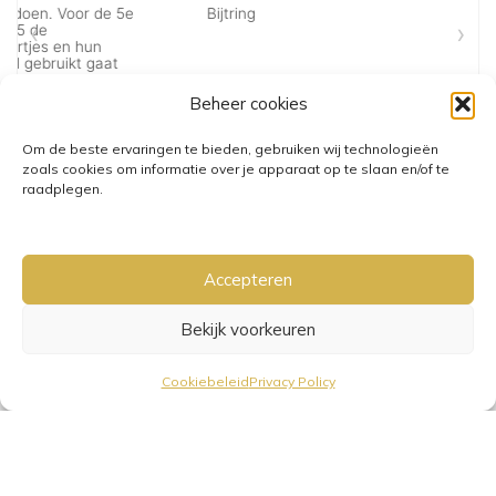
Beheer cookies
Om de beste ervaringen te bieden, gebruiken wij technologieën
zoals cookies om informatie over je apparaat op te slaan en/of te
raadplegen.
Accepteren
Bekijk voorkeuren
GRATIS VERZENDING VANAF €25,-
• VERZENDKOSTEN NL €3,95-
Cookiebeleid
Privacy Policy
€6,95