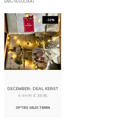
ENIG RESULTAAT
-20%
DECEMBER- DEAL KERST
Oorspronkelijke
Huidige
€
49,95
€
39,95
prijs
prijs
was:
is:
OPTIES SELECTEREN
€ 49,95.
€ 39,95.